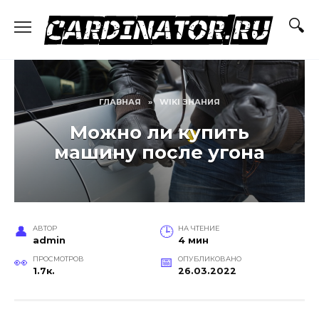
Перейти
к
содержанию
ГЛАВНАЯ
»
WIKI ЗНАНИЯ
Можно ли купить
машину после угона
АВТОР
НА ЧТЕНИЕ
admin
4 мин
ПРОСМОТРОВ
ОПУБЛИКОВАНО
1.7к.
26.03.2022