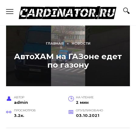
Перейти
к
содержанию
ГЛАВНАЯ
»
НОВОСТИ
АвтоХАМ на ГАЗоне едет
по газону
АВТОР
НА ЧТЕНИЕ
admin
2 мин
ПРОСМОТРОВ
ОПУБЛИКОВАНО
3.2к.
03.10.2021