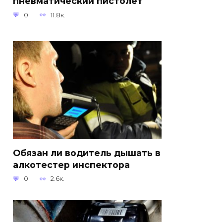
пневматический пистолет
0
11.8к.
Обязан ли водитель дышать в
алкотестер инспектора
0
2.6к.