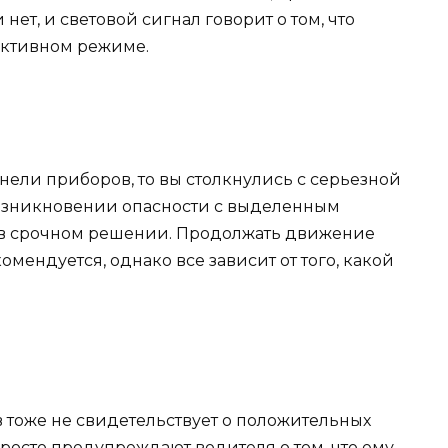
 нет, и световой сигнал говорит о том, что
активном режиме.
нели приборов, то вы столкнулись с серьезной
возникновении опасности с выделенным
я в срочном решении. Продолжать движение
мендуется, однако все зависит от того, какой
 тоже не свидетельствует о положительных
росто предупреждают водителя о том, что ему