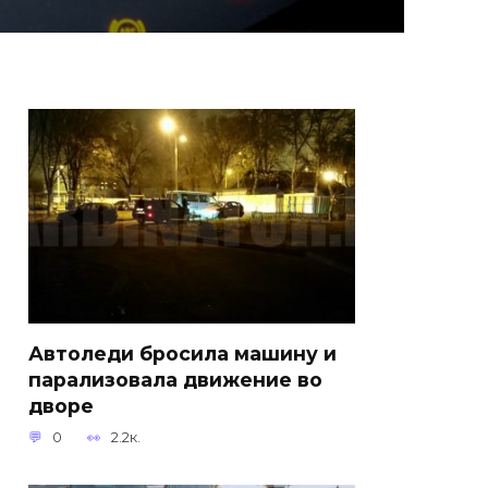
Автоледи бросила машину и
парализовала движение во
дворе
0
2.2к.