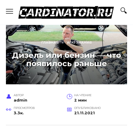
Перейти
к
содержанию
ГЛАВНАЯ
»
WIKI ЗНАНИЯ
Дизель или бензин — что
появилось раньше
АВТОР
НА ЧТЕНИЕ
admin
2 мин
ПРОСМОТРОВ
ОПУБЛИКОВАНО
3.3к.
21.11.2021