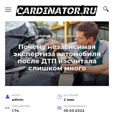
Перейти
к
содержанию
ГЛАВНАЯ
»
WIKI ЗНАНИЯ
Почему независимая
экспертиза автомобиля
после ДТП насчитала
слишком много
АВТОР
НА ЧТЕНИЕ
admin
2 мин
ПРОСМОТРОВ
ОПУБЛИКОВАНО
1.7к.
05.03.2022